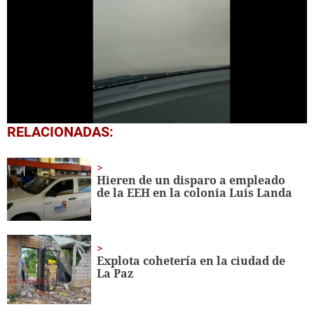
0
RELACIONADAS:
seconds
of
1
minute,
Hieren de un disparo a empleado
6
de la EEH en la colonia Luis Landa
seconds
Explota cohetería en la ciudad de
La Paz