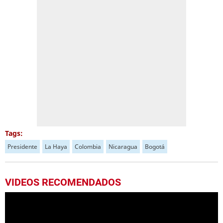
Tags:
Presidente
La Haya
Colombia
Nicaragua
Bogotá
VIDEOS RECOMENDADOS
Dereck Moncada sigue encendido en Colombia al anotar segundo gol con el Internacional de Bogotá