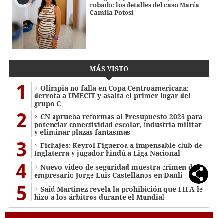
robado: los detalles del caso María
Camila Potosí
MÁS VISTO
1
Olimpia no falla en Copa Centroamericana:
derrota a UMECIT y asalta el primer lugar del
grupo C
2
CN aprueba reformas al Presupuesto 2026 para
potenciar conectividad escolar, industria militar
y eliminar plazas fantasmas
3
Fichajes: Keyrol Figueroa a impensable club de
Inglaterra y jugador hindú a Liga Nacional
4
Nuevo video de seguridad muestra crimen del
empresario Jorge Luis Castellanos en Danlí
5
Saíd Martínez revela la prohibición que FIFA le
hizo a los árbitros durante el Mundial