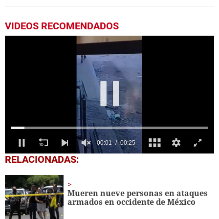
VIDEOS RECOMENDADOS
0
RELACIONADAS:
seconds
of
25
seconds
Mueren nueve personas en ataques
armados en occidente de México