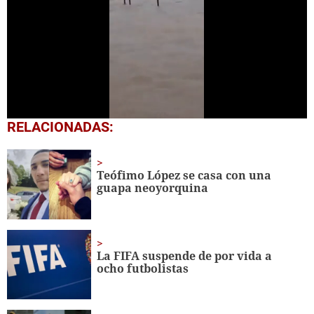
0
RELACIONADAS:
seconds
of
1
minute,
Teófimo López se casa con una
57
guapa neoyorquina
seconds
La FIFA suspende de por vida a
ocho futbolistas