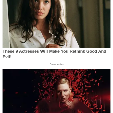
These 9 Actresses Will Make You Rethink Good And
Evil!
Brainberries