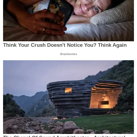
Think Your Crush Doesn't Notice You? Think Again
Brainberries