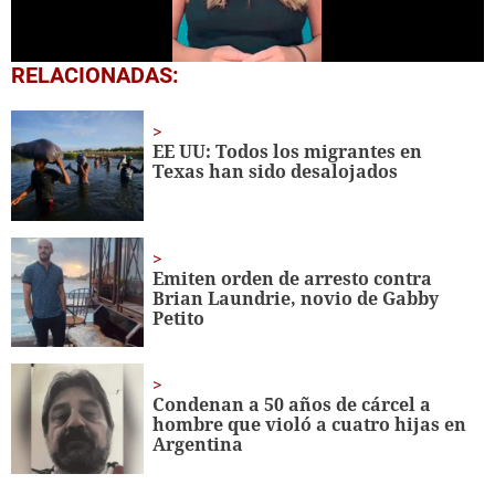
0
RELACIONADAS:
seconds
of
51
seconds
EE UU: Todos los migrantes en
Texas han sido desalojados
Emiten orden de arresto contra
Brian Laundrie, novio de Gabby
Petito
Condenan a 50 años de cárcel a
hombre que violó a cuatro hijas en
Argentina