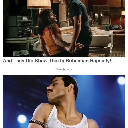
And They Did Show This In Bohemian Rapsody!
Brainberries