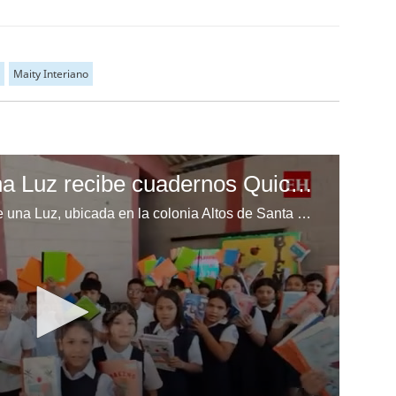
Maity Interiano
Escuela Enciende una Luz recibe cuadernos Quick, gracias a la Maratón del Saber
Los niños de la escuela Enciende una Luz, ubicada en la colonia Altos de Santa Rosa, al sur de Tegucigalpa, recibieron cuadernos Quick como parte de la Campaña Maratón del Saber.