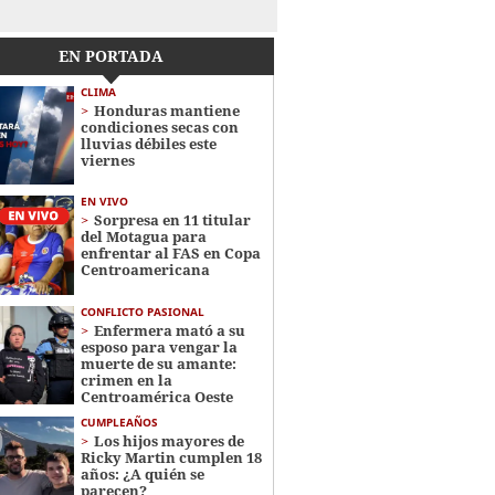
EN PORTADA
CLIMA
Honduras mantiene
condiciones secas con
lluvias débiles este
viernes
EN VIVO
Sorpresa en 11 titular
del Motagua para
enfrentar al FAS en Copa
Centroamericana
CONFLICTO PASIONAL
Enfermera mató a su
esposo para vengar la
muerte de su amante:
crimen en la
Centroamérica Oeste
CUMPLEAÑOS
Los hijos mayores de
Ricky Martin cumplen 18
años: ¿A quién se
parecen?