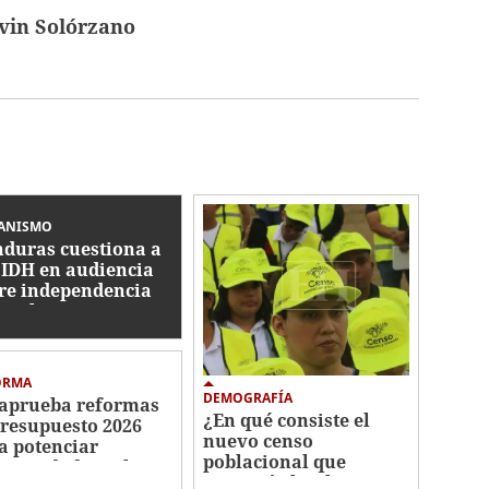
vin Solórzano
ANISMO
duras cuestiona a
CIDH en audiencia
re independencia
icial
ORMA
DEMOGRAFÍA
aprueba reformas
¿En qué consiste el
Presupuesto 2026
nuevo censo
a potenciar
poblacional que
ectividad escolar,
anunció el Gobierno
ustria militar y