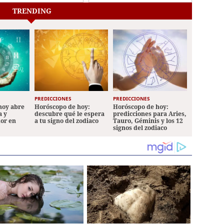
de Honduras?
minar plazas
TRENDING
tasmas
PREDICCIONES
PREDICCIONES
hoy abre
Horóscopo de hoy:
Horóscopo de hoy:
a y
descubre qué le espera
predicciones para Aries,
mor en
a tu signo del zodiaco
Tauro, Géminis y los 12
signos del zodiaco