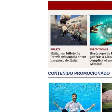
eli
fan
SUERTE
PREDICCIONES
Hallan un billete de
Horóscopo de 
lotería millonario en un
puertas a Libr
basurero de Italia
complica el a
Géminis
CONTENIDO PROMOCIONADO