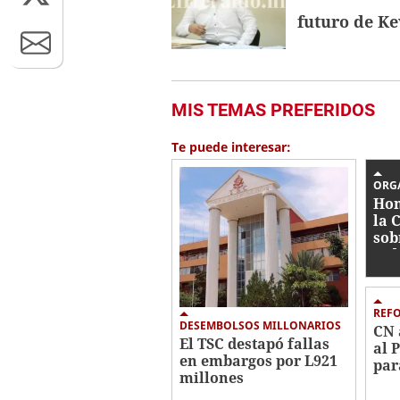
futuro de Ke
MIS TEMAS PREFERIDOS
Te puede interesar:
ORG
Hon
la 
sob
jud
REF
DESEMBOLSOS MILLONARIOS
CN 
El TSC destapó fallas
al 
en embargos por L921
par
millones
con
ind