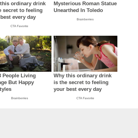
this ordinary drink
Mysterious Roman Statue
e secret to feeling
Unearthed In Toledo
 best every day
Brainberries
CTA Favorite
8 People Living
Why this ordinary drink
nge But Happy
is the secret to feeling
tyles
your best every day
Brainberries
CTA Favorite