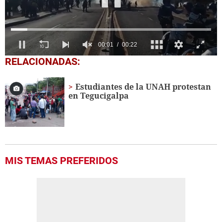
0
RELACIONADAS:
of
22
seconds
Estudiantes de la UNAH protestan
en Tegucigalpa
MIS TEMAS PREFERIDOS