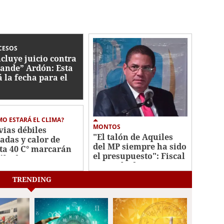
CESOS
cluye juicio contra
ande” Ardón: Esta
á la fecha para el
lo
O ESTARÁ EL CLIMA?
MONTOS
vias débiles
"El talón de Aquiles
ladas y calor de
del MP siempre ha sido
ta 40 C° marcarán
el presupuesto": Fiscal
sábado
general adjunto
TRENDING