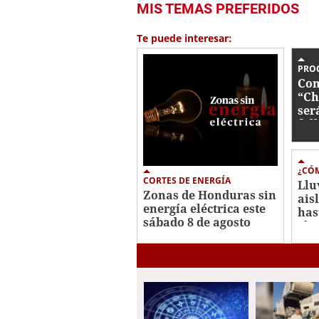
MIS TEMAS PREFERIDOS
seconds
of
34
Te puede interesar:
seconds
Volume
0%
PRO
Con
“Ch
ser
fal
¿CÓM
CORTES DE ENERGÍA
Llu
Zonas de Honduras sin
ais
energía eléctrica este
has
sábado 8 de agosto
el 