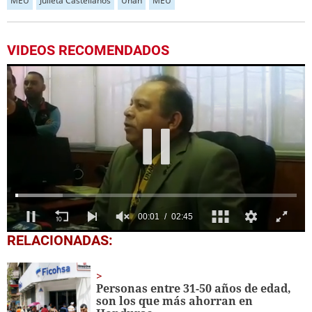
MEU
Julieta Castellanos
Unah
MEU
VIDEOS RECOMENDADOS
0
RELACIONADAS:
seconds
of
2
minutes,
Personas entre 31-50 años de edad,
45
son los que más ahorran en
seconds