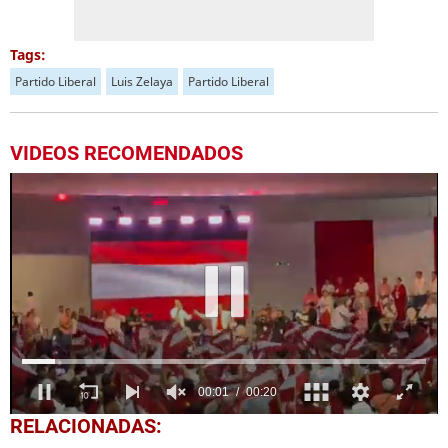
Tags:
Partido Liberal
Luis Zelaya
Partido Liberal
VIDEOS RECOMENDADOS
0
RELACIONADAS:
seconds