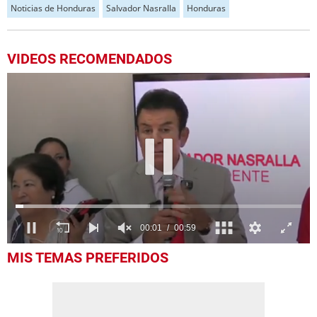
Noticias de Honduras
Salvador Nasralla
Honduras
VIDEOS RECOMENDADOS
0
MIS TEMAS PREFERIDOS
seconds
of
59
seconds