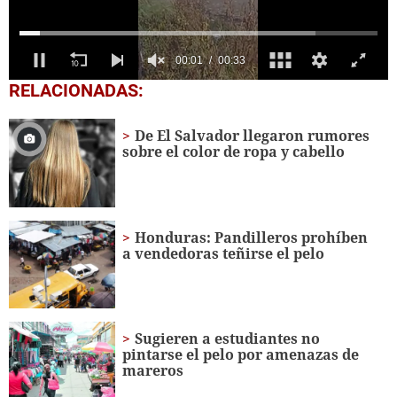
0
RELACIONADAS:
seconds
of
33
De El Salvador llegaron rumores
seconds
sobre el color de ropa y cabello
Honduras: Pandilleros prohíben
a vendedoras teñirse el pelo
Sugieren a estudiantes no
pintarse el pelo por amenazas de
mareros