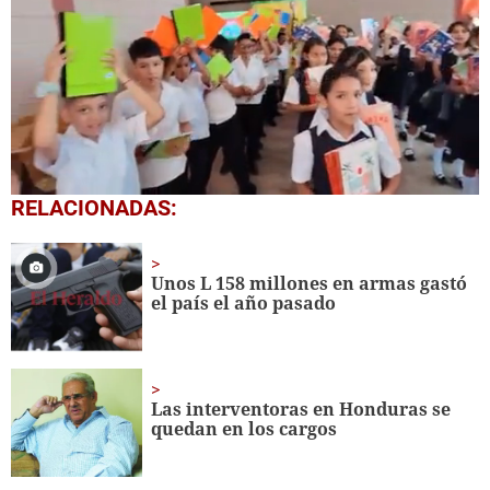
0
RELACIONADAS:
of
1
minute,
56
Unos L 158 millones en armas gastó
seconds
el país el año pasado
Las interventoras en Honduras se
quedan en los cargos