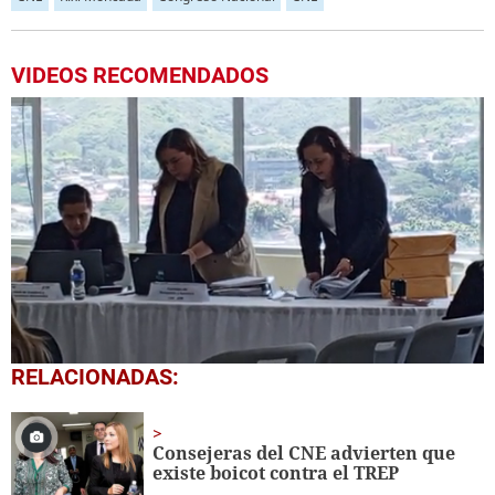
VIDEOS RECOMENDADOS
Próximo
CNE recepciona ofertas para Auditoría Electoral
00:40
0
RELACIONADAS:
seconds
of
13
seconds
Consejeras del CNE advierten que
existe boicot contra el TREP