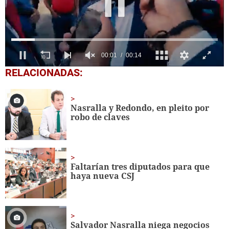
0
RELACIONADAS:
seconds
of
14
seconds
Nasralla y Redondo, en pleito por
robo de claves
Faltarían tres diputados para que
haya nueva CSJ
Salvador Nasralla niega negocios