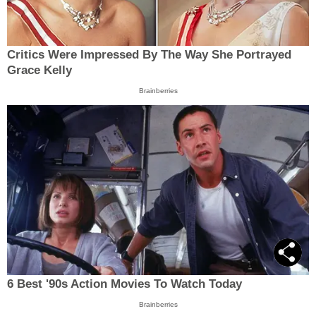
Critics Were Impressed By The Way She Portrayed
Grace Kelly
Brainberries
6 Best '90s Action Movies To Watch Today
Brainberries