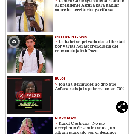
Centro Garinagu solicita reunión
al presidente Asfura para hablar
sobre los territorios garífunas
INVESTIGAN EL CASO
Lo habrían privado de su libertad
por varias horas: cronología del
crimen de Jafeth Pozo
BULOS
Johana Bermúdez no dijo que
Asfura redujo la pobreza en un 70%
NUEVO DISCO
Karol G estrena "No me
arrepiento de sentir tanto", un
álbum marcado por el desamor