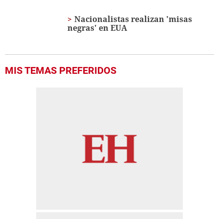
of
1
Nacionalistas realizan 'misas
minute,
negras' en EUA
54
seconds
MIS TEMAS PREFERIDOS