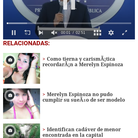
0
RELACIONADAS:
seconds
of
2
Como tierna y carismÃ¡tica
minutes,
recordarÃ¡n a Merelyn Espinoza
51
seconds
Merelyn Espinoza no pudo
cumplir su sueÃ±o de ser modelo
Identifican cadáver de menor
encontrada en la capital