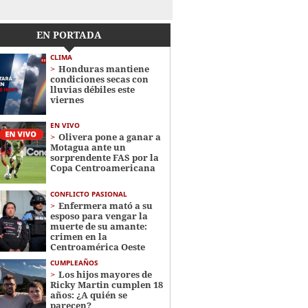
EN PORTADA
CLIMA
Honduras mantiene
condiciones secas con
lluvias débiles este
viernes
EN VIVO
Olivera pone a ganar a
Motagua ante un
sorprendente FAS por la
Copa Centroamericana
CONFLICTO PASIONAL
Enfermera mató a su
esposo para vengar la
muerte de su amante:
crimen en la
Centroamérica Oeste
CUMPLEAÑOS
Los hijos mayores de
Ricky Martin cumplen 18
años: ¿A quién se
parecen?