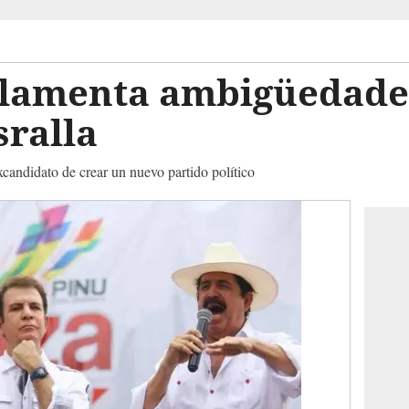
a lamenta ambigüedade
sralla
xcandidato de crear un nuevo partido político