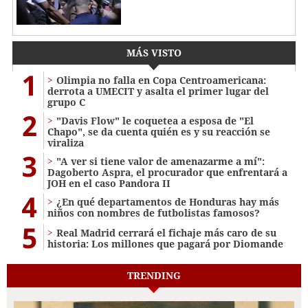
MÁS VISTO
1
Olimpia no falla en Copa Centroamericana:
derrota a UMECIT y asalta el primer lugar del
grupo C
2
"Davis Flow" le coquetea a esposa de "El
Chapo", se da cuenta quién es y su reacción se
viraliza
3
"A ver si tiene valor de amenazarme a mí":
Dagoberto Aspra, el procurador que enfrentará a
JOH en el caso Pandora II
4
¿En qué departamentos de Honduras hay más
niños con nombres de futbolistas famosos?
5
Real Madrid cerrará el fichaje más caro de su
historia: Los millones que pagará por Diomande
TRENDING