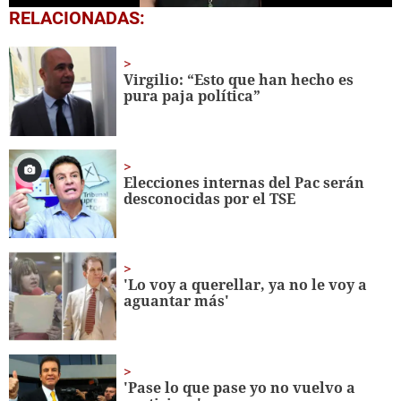
0
RELACIONADAS:
seconds
of
1
minute,
Virgilio: “Esto que han hecho es
54
pura paja política”
seconds
Elecciones internas del Pac serán
desconocidas por el TSE
'Lo voy a querellar, ya no le voy a
aguantar más'
'Pase lo que pase yo no vuelvo a