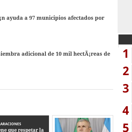
n ayuda a 97 municipios afectados por
1
iembra adicional de 10 mil hectÃ¡reas de
2
3
4
5
LARACIONES
ene que respetar la