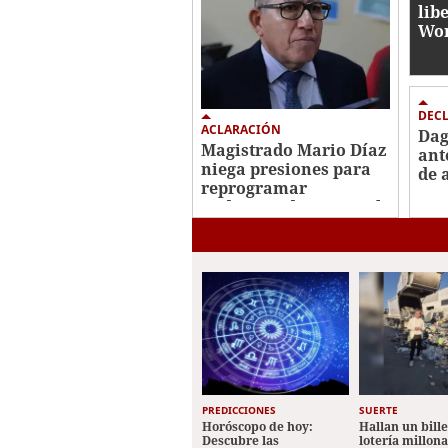
lib
Won
Roo
DEC
ACLARACIÓN
Dag
Magistrado Mario Díaz
ant
niega presiones para
de 
reprogramar
Roo
audiencia de Roosevelt
"Fi
Hernández
not
PREDICCIONES
SUERTE
Horóscopo de hoy:
Hallan un bill
Descubre las
lotería millon