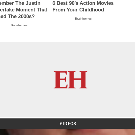
mber The Justin
6 Best 90’s Action Movies
erlake Moment That
From Your Childhood
ned The 2000s?
Brainberries
Brainberries
VIDEOS