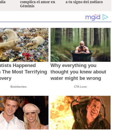
alia
complica el amor en
a tu signo del zodiaco
Géminis
ntists Happened
Why everything you
 The Most Terrifying
thought you knew about
overy
water might be wrong
Brainberries
CTA Love