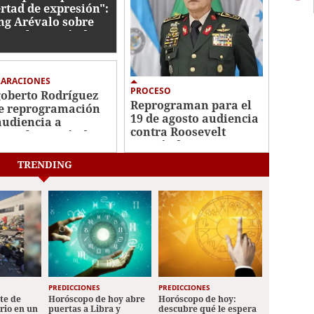
ertad de expresión":
g Arévalo sobre
sevelt Hernández
LARACIONES
PROCESO
oberto Rodríguez
Reprograman para el
e reprogramación
19 de agosto audiencia
audiencia a
contra Roosevelt
sevelt Hernández:
Hernández
scal tampoco fue
ificado"
TRENDING
PREDICCIONES
PREDICCIONES
ete de
Horóscopo de hoy abre
Horóscopo de hoy:
ario en un
puertas a Libra y
descubre qué le espera