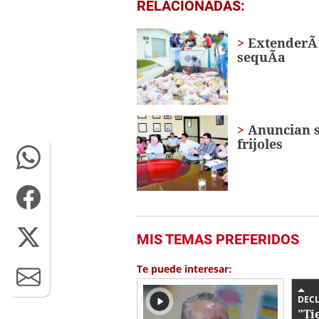
0
RELACIONADAS:
of
1
minute,
ExtenderÃ¡
9
sequÃ­a
seconds
Volume
0%
Anuncian s
frijoles
MIS TEMAS PREFERIDOS
Te puede interesar:
DEC
"Ti