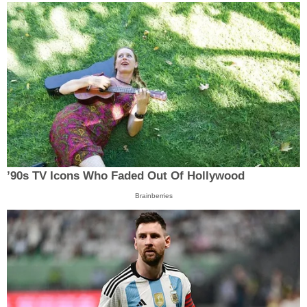
’90s TV Icons Who Faded Out Of Hollywood
Brainberries