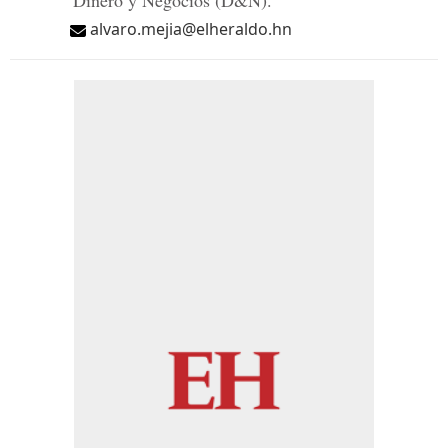
Dinero y Negocios (D&N).
alvaro.mejia@elheraldo.hn