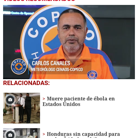
0
RELACIONADAS:
of
1
minute,
Muere paciente de ébola en
7
Estados Unidos
seconds
Honduras sin capacidad para