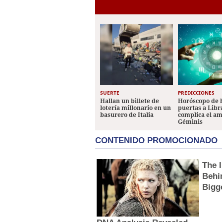
SUERTE
PREDICCIONES
Hallan un billete de
Horóscopo de 
lotería millonario en un
puertas a Libr
basurero de Italia
complica el a
Géminis
CONTENIDO PROMOCIONADO
The 
Behi
Bigg