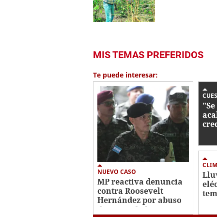
MIS TEMAS PREFERIDOS
Te puede interesar:
CUE
"Se
aca
cre
Mar
cue
JO
CLI
NUEVO CASO
Llu
MP reactiva denuncia
eléc
contra Roosevelt
tem
Hernández por abuso
pre
de autoridad
jue