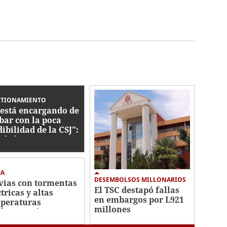
STIONAMIENTO
 está encargando de
bar con la poca
dibilidad de la CSJ":
ibel Espinoza
stiona el regreso de
H
MA
DESEMBOLSOS MILLONARIOS
vias con tormentas
El TSC destapó fallas
tricas y altas
en embargos por L921
peraturas
millones
dominarán este
ves en Honduras