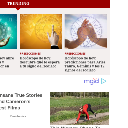
TRENDING
PREDICCIONES
PREDICCIONES
hoy abre
Horóscopo de hoy:
Horóscopo de hoy:
a y
descubre qué le espera
predicciones para Aries,
mor en
a tu signo del zodiaco
Tauro, Géminis y los 12
signos del zodiaco
Insane True Stories
nd Cameron's
est Films
Brainberries