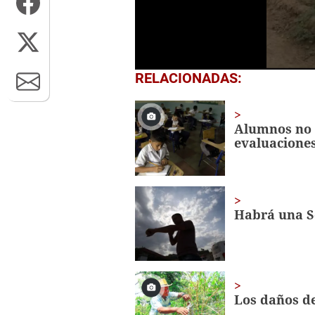
0
RELACIONADAS:
seconds
of
1
minute,
Alumnos no l
7
evaluacione
seconds
Volume
0%
Habrá una S
Los daños de