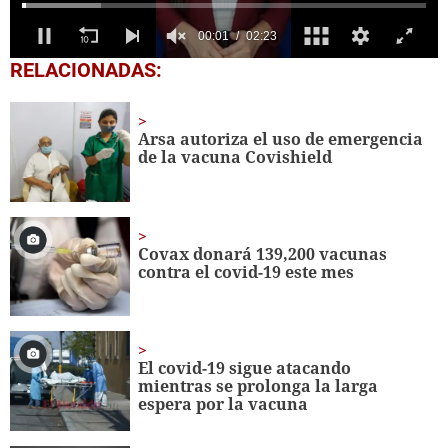
0
RELACIONADAS:
seconds
of
2
minutes,
Arsa autoriza el uso de emergencia
23
de la vacuna Covishield
seconds
Covax donará 139,200 vacunas
contra el covid-19 este mes
El covid-19 sigue atacando
mientras se prolonga la larga
espera por la vacuna