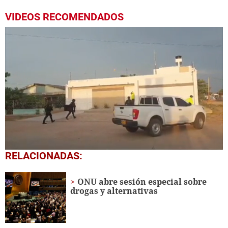
VIDEOS RECOMENDADOS
1
RELACIONADAS:
second
of
1
ONU abre sesión especial sobre
minute,
drogas y alternativas
44
seconds