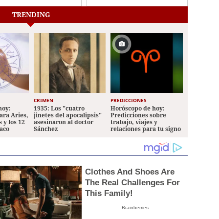
municipales para
fortalecer la respuesta
TRENDING
a la sequía
CRIMEN
PREDICCIONES
hoy:
1935: Los "cuatro
Horóscopo de hoy:
ara Aries,
jinetes del apocalipsis"
Predicciones sobre
 y los 12
asesinaron al doctor
trabajo, viajes y
iaco
Sánchez
relaciones para tu signo
Clothes And Shoes Are
The Real Challenges For
This Family!
Brainberries