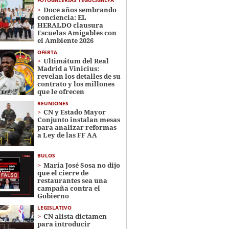
FOTOGALERÍAS TEGUCIGALPA
Doce años sembrando
conciencia: EL
HERALDO clausura
Escuelas Amigables con
el Ambiente 2026
OFERTA
Ultimátum del Real
Madrid a Vinicius:
revelan los detalles de su
contrato y los millones
que le ofrecen
REUNIONES
CN y Estado Mayor
Conjunto instalan mesas
para analizar reformas
a Ley de las FF AA
BULOS
María José Sosa no dijo
que el cierre de
restaurantes sea una
campaña contra el
Gobierno
LEGISLATIVO
CN alista dictamen
para introducir