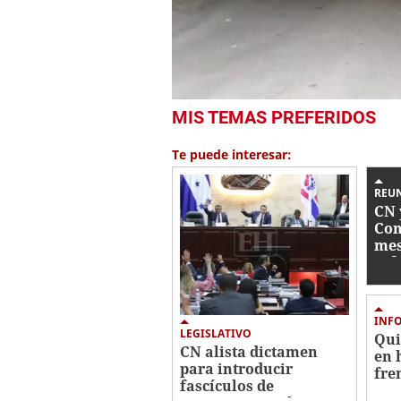
0
MIS TEMAS PREFERIDOS
seconds
of
1
Te puede interesar:
minute,
7
seconds
Volume
REU
0%
CN 
Con
mes
ref
FF 
INF
LEGISLATIVO
Qui
CN alista dictamen
en 
para introducir
fre
fascículos de
mor