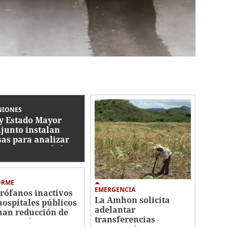
NIONES
y Estado Mayor
junto instalan
as para analizar
ormas a Ley de las
AA
ORME
EMERGENCIA
rófanos inactivos
La Amhon solicita
hospitales públicos
adelantar
nan reducción de
transferencias
a quirúrgica