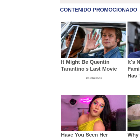
jornada
los signos
CONTENIDO PROMOCIONADO
It Might Be Quentin
It's 
Tarantino's Last Movie
Fami
Has 
Brainberries
Have You Seen Her
Why 