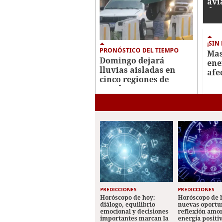
avi
des
ant
¡SIN
PRONÓSTICO DEL TIEMPO
Mas
Domingo dejará
ene
lluvias aisladas en
afe
cinco regiones de
Cen
Honduras
28 
PREDICCIONES
PREDICCIONES
Horóscopo de hoy:
Horóscopo de 
diálogo, equilibrio
nuevas oportu
emocional y decisiones
reflexión amo
importantes marcan la
energía positi