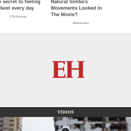
e secret to feeling
Natural Simba’s
 best every day
Movements Looked In
The Movie?
CTA Favorite
Brainberries
VIDEOS