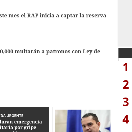
te mes el RAP inicia a captar la reserva
0,000 multarán a patronos con Ley de
1
2
3
4
IDA URGENTE
laran emergencia
itaria por gripe