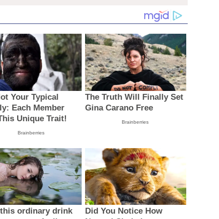
protagonismo
Not Your Typical
The Truth Will Finally Set
ly: Each Member
Gina Carano Free
This Unique Trait!
Brainberries
Brainberries
this ordinary drink
Did You Notice How