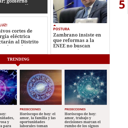
5
ar; gobierno
tina L20 millones
e brote
 LUZ!
POSTURA
ivos cortes de
Zambrano insiste en
rgía eléctrica
que reformas a la
ctarán al Distrito
ENEE no buscan
tral este domingo
privatizar la empresa
de junio
TRENDING
PREDICCIONES
PREDICCIONES
hoy:
Horóscopo de hoy: el
Horóscopo de hoy:
nidades,
amor, la familia y las
amor, trabajo y
rosa y
oportunidades
decisiones marcan el
va para
laborales toman
rumbo de los signos