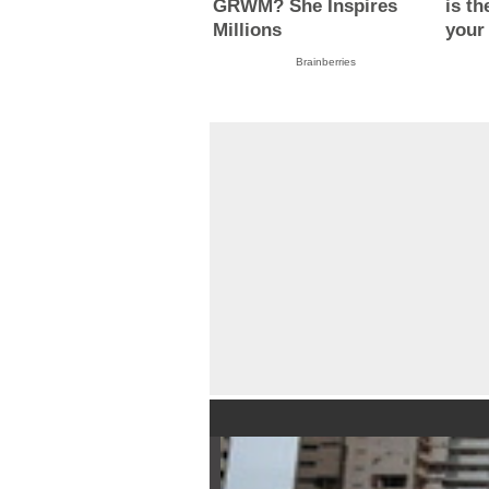
GRWM? She Inspires
is th
Millions
your
Brainberries