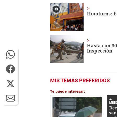
28
seconds
Volume
0%
Honduras: Es
Hasta con 30
Inspección
MIS TEMAS PREFERIDOS
Te puede interesar:
MED
Dec
san