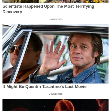
Scientists Happened Upon The Most Terrifying
Discovery
Brainberries
It Might Be Quentin Tarantino's Last Movie
Brainberries