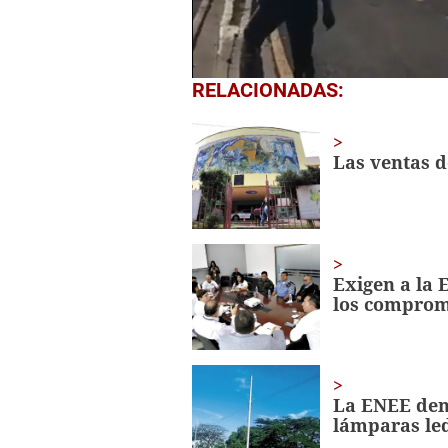
0
RELACIONADAS:
seconds
of
22
seconds
Volume
Las ventas d
0%
Exigen a la
los comprom
La ENEE den
lámparas le