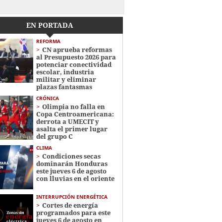
EN PORTADA
REFORMA
CN aprueba reformas
al Presupuesto 2026 para
potenciar conectividad
escolar, industria
militar y eliminar
plazas fantasmas
CRÓNICA
Olimpia no falla en
Copa Centroamericana:
derrota a UMECIT y
asalta el primer lugar
del grupo C
CLIMA
Condiciones secas
dominarán Honduras
este jueves 6 de agosto
con lluvias en el oriente
INTERRUPCIÓN ENERGÉTICA
Cortes de energía
programados para este
jueves 6 de agosto en