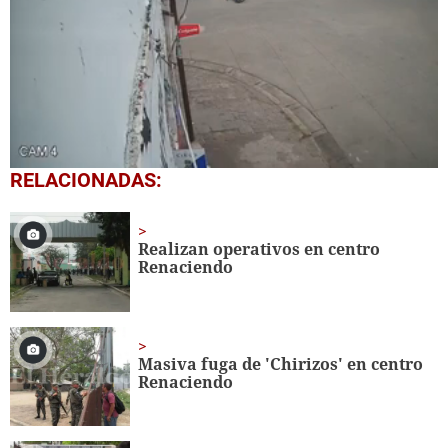
0
RELACIONADAS:
seconds
of
1
minute,
Realizan operativos en centro
24
Renaciendo
seconds
Masiva fuga de 'Chirizos' en centro
Renaciendo