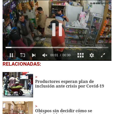
0
RELACIONADAS:
seconds
of
30
seconds
Productores esperan plan de
inclusión ante crisis por Covid-19
Obispos sin decidir cómo se