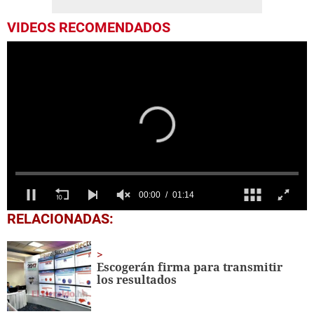
VIDEOS RECOMENDADOS
0
RELACIONADAS:
seconds
of
1
minute,
Escogerán firma para transmitir
14
los resultados
seconds