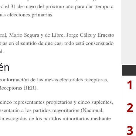
rará el 31 de mayo del próximo año para dar tiempo a
imas
elecciones primarias.
eral, Mario Segura
y de
Libre, Jorge Cálix y Ernesto
ejas en el sentido de que casi todo está consensuado
l.
én
conformación de las mesas electorales receptoras,
1
Receptoras (JER).
cinco representantes propietarios y cinco suplentes,
2
resentarán a los partidos mayoritarios
(Nacional,
án escogidos de los partidos minoritarios mediante
3