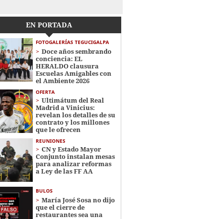
EN PORTADA
FOTOGALERÍAS TEGUCIGALPA
Doce años sembrando
conciencia: EL
HERALDO clausura
Escuelas Amigables con
el Ambiente 2026
OFERTA
Ultimátum del Real
Madrid a Vinicius:
revelan los detalles de su
contrato y los millones
que le ofrecen
REUNIONES
CN y Estado Mayor
Conjunto instalan mesas
para analizar reformas
a Ley de las FF AA
BULOS
María José Sosa no dijo
que el cierre de
restaurantes sea una