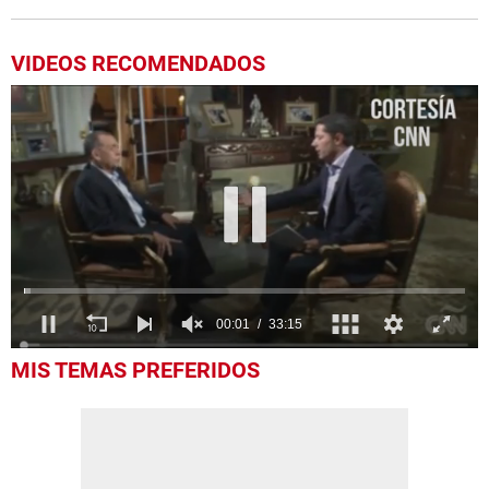
VIDEOS RECOMENDADOS
0
MIS TEMAS PREFERIDOS
seconds
of
33
minutes,
15
seconds