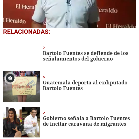
0
RELACIONADAS:
seconds
of
4
minutes,
Bartolo Fuentes se defiende de los
28
señalamientos del gobierno
seconds
Guatemala deporta al exdiputado
Bartolo Fuentes
Gobierno señala a Bartolo Fuentes
de incitar caravana de migrantes