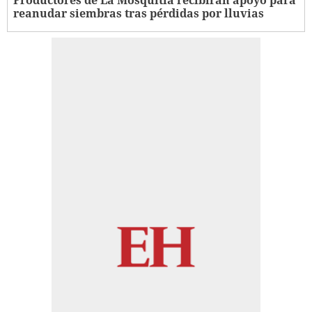
Productores de La Mosquitia recibirán apoyo para
reanudar siembras tras pérdidas por lluvias