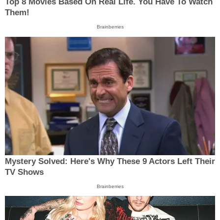
Top 8 Movies Based On Real Life. You Have To Watch
Them!
Brainberries
Mystery Solved: Here's Why These 9 Actors Left Their
TV Shows
Brainberries