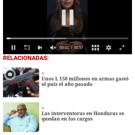
0
RELACIONADAS:
seconds
of
57
seconds
Unos L 158 millones en armas gastó
el país el año pasado
Las interventoras en Honduras se
quedan en los cargos