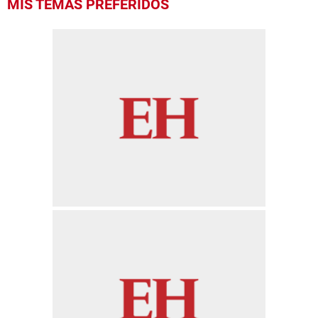
MIS TEMAS PREFERIDOS
seconds
of
1
minute,
1
second