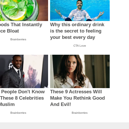
oods That Instantly
Why this ordinary drink
ce Bloat
is the secret to feeling
your best every day
Brainberries
CTA Love
 People Don't Know
These 9 Actresses Will
 These 8 Celebrities
Make You Rethink Good
Muslim
And Evil!
Brainberries
Brainberries