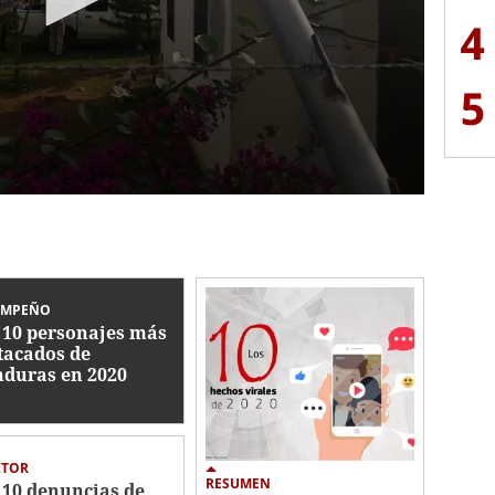
4
5
EMPEÑO
 10 personajes más
tacados de
duras en 2020
ITOR
RESUMEN
 10 denuncias de