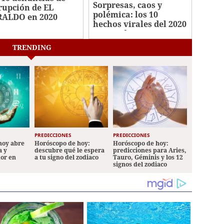
Sorpresas, caos y
rupción de EL
polémica: los 10
ALDO en 2020
hechos virales del 2020
en Honduras
TRENDING
PREDICCIONES
PREDICCIONES
hoy abre
Horóscopo de hoy:
Horóscopo de hoy:
a y
descubre qué le espera
predicciones para Aries,
mor en
a tu signo del zodiaco
Tauro, Géminis y los 12
signos del zodiaco