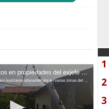
1
Realizan allanamientos en propiedades del exjefe de la Policía, Ramírez del Cid
2
Desde tempranas horas los agentes realizaron allanamientos en varias zonas del país donde el exjerarca de la Policía tiene propiedades, una de ellas localizada en la aldea Mateo de Francisco Morazán. Video: Estalin Irías | EL HERALDO.
3