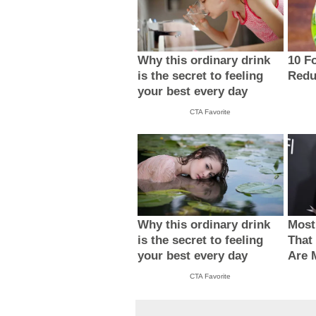
Why this ordinary drink
10 F
is the secret to feeling
Redu
your best every day
CTA Favorite
Why this ordinary drink
Most
is the secret to feeling
That
your best every day
Are 
CTA Favorite