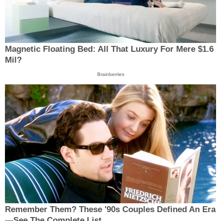
Magnetic Floating Bed: All That Luxury For Mere $1.6
Mil?
Brainberries
Remember Them? These '90s Couples Defined An Era
—See The Complete List