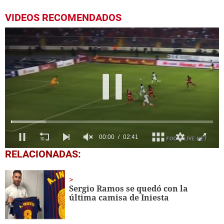
VIDEOS RECOMENDADOS
0
RELACIONADAS:
seconds
of
2
minutes,
Sergio Ramos se quedó con la
41
última camisa de Iniesta
seconds