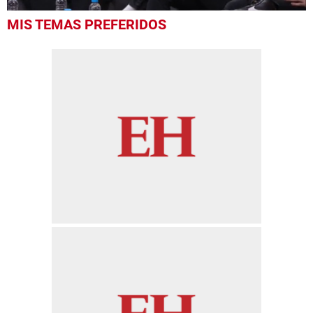
0
MIS TEMAS PREFERIDOS
seconds
of
55
seconds