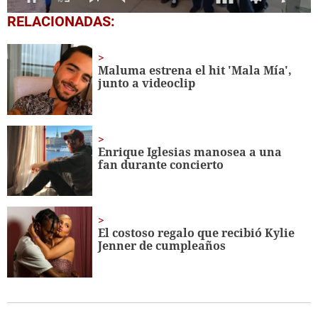
0
RELACIONADAS:
seconds
of
1
minute,
Maluma estrena el hit 'Mala Mía',
56
junto a videoclip
seconds
Enrique Iglesias manosea a una
fan durante concierto
El costoso regalo que recibió Kylie
Jenner de cumpleaños