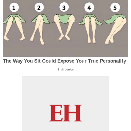
The Way You Sit Could Expose Your True Personality
Brainberries