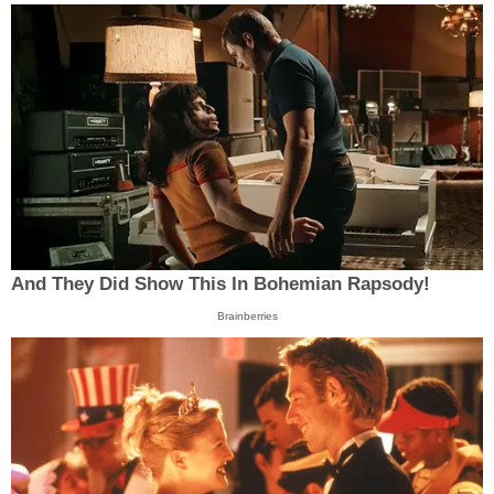
And They Did Show This In Bohemian Rapsody!
Brainberries