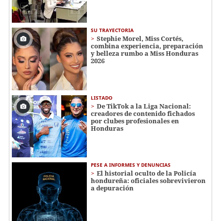
SU TRAYECTORIA
Stephie Morel, Miss Cortés,
combina experiencia, preparación
y belleza rumbo a Miss Honduras
2026
LISTADO
De TikTok a la Liga Nacional:
creadores de contenido fichados
por clubes profesionales en
Honduras
PESE A INFORMES Y DENUNCIAS
El historial oculto de la Policía
hondureña: oficiales sobrevivieron
a depuración