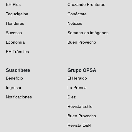
EH Plus
Cruzando Fronteras
Tegucigalpa
Conéctate
Honduras
Noticias
Sucesos
Semana en imágenes
Economía
Buen Provecho
EH Trámites
Opinión
Suscríbete
Grupo OPSA
EH Verifica
Beneficio
El Heraldo
Fotogalerías
Ingresar
La Prensa
Deportes
Notificaciones
Diez
Videos
Revista Estilo
Hondureños en el mundo
Buen Provecho
Revista E&N