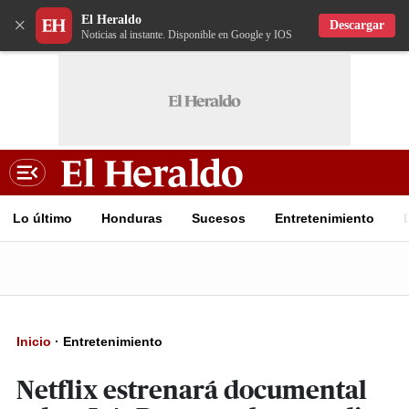
El Heraldo
×
Descargar
Noticias al instante. Disponible en Google y IOS
Lo último
Honduras
Sucesos
Entretenimiento
Inicio
·
Entretenimiento
Netflix estrenará documental