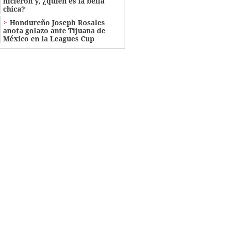
hicieron y, ¿quién es la bella
chica?
Hondureño Joseph Rosales
anota golazo ante Tijuana de
México en la Leagues Cup